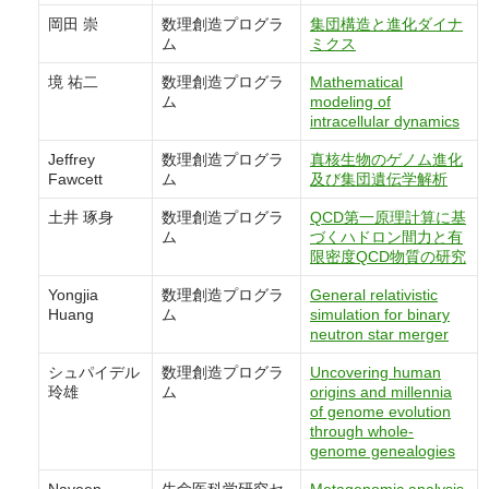
岡田 崇
数理創造プログラ
集団構造と進化ダイナ
ム
ミクス
境 祐二
数理創造プログラ
Mathematical
ム
modeling of
intracellular dynamics
Jeffrey
数理創造プログラ
真核生物のゲノム進化
Fawcett
ム
及び集団遺伝学解析
土井 琢身
数理創造プログラ
QCD第一原理計算に基
ム
づくハドロン間力と有
限密度QCD物質の研究
Yongjia
数理創造プログラ
General relativistic
Huang
ム
simulation for binary
neutron star merger
シュパイデル
数理創造プログラ
Uncovering human
玲雄
ム
origins and millennia
of genome evolution
through whole-
genome genealogies