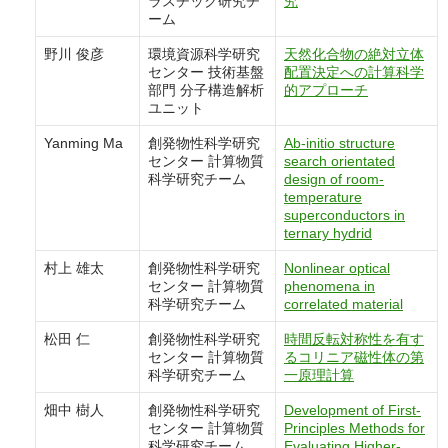
ラスチック研究チ
究
ーム
野川 俊彦
環境資源科学研究
天然化合物の絶対立体
センター 技術基盤
配置決定への計算科学
部門 分子構造解析
的アプローチ
ユニット
Yanming Ma
創発物性科学研究
Ab-initio structure
センター 計算物質
search orientated
科学研究チーム
design of room-
temperature
superconductors in
ternary hydrid
村上 雄太
創発物性科学研究
Nonlinear optical
センター 計算物質
phenomena in
科学研究チーム
correlated material
松田 仁
創発物性科学研究
時間反転対称性を有す
センター 計算物質
るコリニア磁性体の第
科学研究チーム
一原理計算
畑中 樹人
創発物性科学研究
Development of First-
センター 計算物質
Principles Methods for
科学研究チーム
Evaluating Higher-