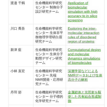
渡邉 千鶴
生命機能科学研究
Application of
センター 制御分子
biomolecular
設計研究チーム
simulation with high
accuracy to in silico
screening
川口 喬吾
生命機能科学研究
Exploring the inter-
センター 生体非平
molecular interaction
衡物理学理研白眉
rules of disordered
研究チーム
region of proteins
新津 藍
生命機能科学研究
Computational design
センター 生体分子
and molecular
動態デザイン研究
dynamics simulations
チーム
of biomolecules
小林 直宏
生命機能科学研究
深層学習などによる
センター 先端
NMRデータおよび生体
NMR開発・応用研
高分子の解析
究チーム
丹羽 節
生命機能科学研究
金属錯体と光照射を駆
センター 分子標的
使した共有結合形成制
化学研究チーム
御