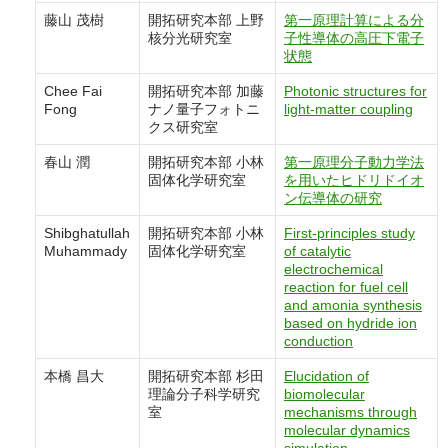
藤山 茂樹
開拓研究本部 上野
第一原理計算による分
核分光研究室
子性導体の高圧下電子
状態
Chee Fai
開拓研究本部 加藤
Photonic structures for
Fong
ナノ量子フォトニ
light-matter coupling
クス研究室
春山 潤
開拓研究本部 小林
第一原理分子動力学法
固体化学研究室
を用いたヒドリドイオ
ン伝導体の研究
Shibghatullah
開拓研究本部 小林
First-principles study
Muhammady
固体化学研究室
of catalytic
electrochemical
reaction for fuel cell
and amonia synthesis
based on hydride ion
conduction
本橋 昌大
開拓研究本部 杉田
Elucidation of
理論分子科学研究
biomolecular
室
mechanisms through
molecular dynamics