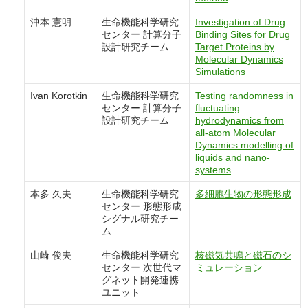
沖本 憲明
生命機能科学研究
Investigation of Drug
センター 計算分子
Binding Sites for Drug
設計研究チーム
Target Proteins by
Molecular Dynamics
Simulations
Ivan Korotkin
生命機能科学研究
Testing randomness in
センター 計算分子
fluctuating
設計研究チーム
hydrodynamics from
all-atom Molecular
Dynamics modelling of
liquids and nano-
systems
本多 久夫
生命機能科学研究
多細胞生物の形態形成
センター 形態形成
シグナル研究チー
ム
山崎 俊夫
生命機能科学研究
核磁気共鳴と磁石のシ
センター 次世代マ
ミュレーション
グネット開発連携
ユニット