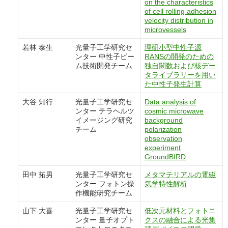
on the characteristics
of cell rolling adhesion
velocity distribution in
microvessels
若林 泰生
光量子工学研究セ
理研小型中性子源
ンター 中性子ビー
RANSの開発のための
ム技術開発チーム
独自関数および核デー
タライブラリーを用い
た中性子発生計算
大谷 知行
光量子工学研究セ
Data analysis of
ンター テラヘルツ
cosmic microwave
イメージング研究
background
チーム
polarization
observation
experiment
GroundBIRD
田中 拓男
光量子工学研究セ
メタマテリアルの電磁
ンター フォトン操
気学特性解析
作機能研究チーム
山下 大喜
光量子工学研究セ
低次元材料とフォトニ
ンター 量子オプト
クスの融合による光集