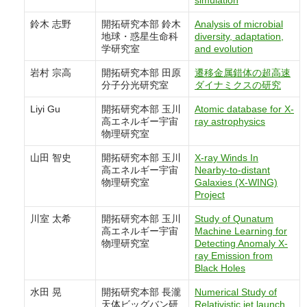
simulation
鈴木 志野
開拓研究本部 鈴木
Analysis of microbial
地球・惑星生命科
diversity, adaptation,
学研究室
and evolution
岩村 宗高
開拓研究本部 田原
遷移金属錯体の超高速
分子分光研究室
ダイナミクスの研究
Liyi Gu
開拓研究本部 玉川
Atomic database for X-
高エネルギー宇宙
ray astrophysics
物理研究室
山田 智史
開拓研究本部 玉川
X-ray Winds In
高エネルギー宇宙
Nearby-to-distant
物理研究室
Galaxies (X-WING)
Project
川室 太希
開拓研究本部 玉川
Study of Qunatum
高エネルギー宇宙
Machine Learning for
物理研究室
Detecting Anomaly X-
ray Emission from
Black Holes
水田 晃
開拓研究本部 長瀧
Numerical Study of
天体ビッグバン研
Relativistic jet launch