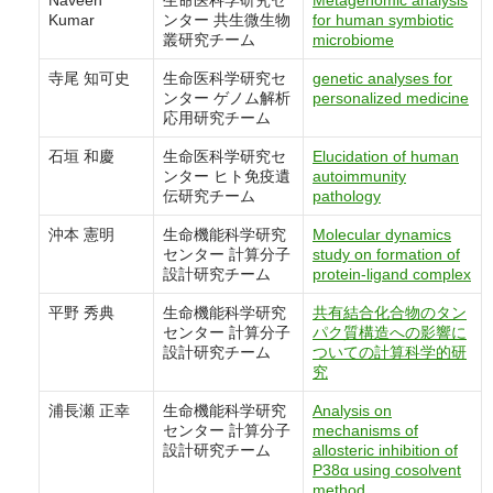
Naveen
生命医科学研究セ
Metagenomic analysis
Kumar
ンター 共生微生物
for human symbiotic
叢研究チーム
microbiome
寺尾 知可史
生命医科学研究セ
genetic analyses for
ンター ゲノム解析
personalized medicine
応用研究チーム
石垣 和慶
生命医科学研究セ
Elucidation of human
ンター ヒト免疫遺
autoimmunity
伝研究チーム
pathology
沖本 憲明
生命機能科学研究
Molecular dynamics
センター 計算分子
study on formation of
設計研究チーム
protein-ligand complex
平野 秀典
生命機能科学研究
共有結合化合物のタン
センター 計算分子
パク質構造への影響に
設計研究チーム
ついての計算科学的研
究
浦長瀬 正幸
生命機能科学研究
Analysis on
センター 計算分子
mechanisms of
設計研究チーム
allosteric inhibition of
P38α using cosolvent
method