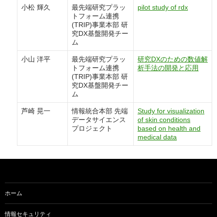
小松 輝久
最先端研究プラッ
pilot study of rdx
トフォーム連携
(TRIP)事業本部 研
究DX基盤開発チー
ム
小山 洋平
最先端研究プラッ
研究DXのための数値解
トフォーム連携
析手法の開発と応用
(TRIP)事業本部 研
究DX基盤開発チー
ム
芦崎 晃一
情報統合本部 先端
Study for visualization
データサイエンス
of skin conditions
プロジェクト
based on health and
medical data
ホーム
情報セキュリティ