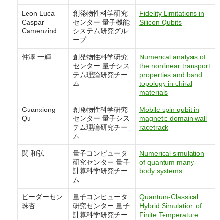
Leon Luca
創発物性科学研究
Fidelity Limitations in
Caspar
センター 量子機能
Silicon Qubits
Camenzind
システム研究グル
ープ
仲澤 一輝
創発物性科学研究
Numerical analysis of
センター 量子シス
the nonlinear transport
テム理論研究チー
properties and band
ム
topology in chiral
materials
Guanxiong
創発物性科学研究
Mobile spin qubit in
Qu
センター 量子シス
magnetic domain wall
テム理論研究チー
racetrack
ム
関 和弘
量子コンピュータ
Numerical simulation
研究センター 量子
of quantum many-
計算科学研究チー
body systems
ム
ピーダーセン
量子コンピュータ
Quantum-Classical
珠杏
研究センター 量子
Hybrid Simulation of
計算科学研究チー
Finite Temperature