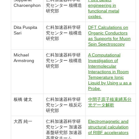
Charoenphon
究センター 核構造
engineering in
研究部
functional metal
oxides.
Dita Puspita
仁科加速器科学研
DFT Calculations on
Sari
究センター 核構造
Organic Conductors
研究部
as Supports for Muon
Spin Spectroscopy
Michael
仁科加速器科学研
A Computational
Armstrong
究センター 核構造
Investigation of
研究部
Intermolecular
Interactions in Room
Temperature Ionic
Liquid by Using μ as a
Probe.
板橋 健太
仁科加速器科学研
中間子原子核束縛系分
究センター 核反応
光データ解析
研究部
大西 純一
仁科加速器科学研
Electromagnetic and
究センター 加速器
structural calculation
基盤研究部 加速器
of RIBF accelerators
高度化チーム