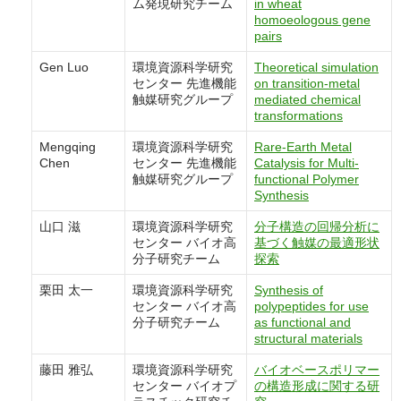
ム発現研究チーム
in wheat
homoeologous gene
pairs
Gen Luo
環境資源科学研究
Theoretical simulation
センター 先進機能
on transition-metal
触媒研究グループ
mediated chemical
transformations
Mengqing
環境資源科学研究
Rare-Earth Metal
Chen
センター 先進機能
Catalysis for Multi-
触媒研究グループ
functional Polymer
Synthesis
山口 滋
環境資源科学研究
分子構造の回帰分析に
センター バイオ高
基づく触媒の最適形状
分子研究チーム
探索
栗田 太一
環境資源科学研究
Synthesis of
センター バイオ高
polypeptides for use
分子研究チーム
as functional and
structural materials
藤田 雅弘
環境資源科学研究
バイオベースポリマー
センター バイオプ
の構造形成に関する研