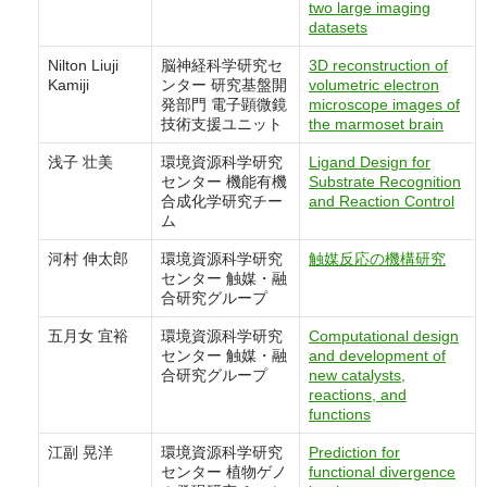
two large imaging
datasets
Nilton Liuji
脳神経科学研究セ
3D reconstruction of
Kamiji
ンター 研究基盤開
volumetric electron
発部門 電子顕微鏡
microscope images of
技術支援ユニット
the marmoset brain
浅子 壮美
環境資源科学研究
Ligand Design for
センター 機能有機
Substrate Recognition
合成化学研究チー
and Reaction Control
ム
河村 伸太郎
環境資源科学研究
触媒反応の機構研究
センター 触媒・融
合研究グループ
五月女 宜裕
環境資源科学研究
Computational design
センター 触媒・融
and development of
合研究グループ
new catalysts,
reactions, and
functions
江副 晃洋
環境資源科学研究
Prediction for
センター 植物ゲノ
functional divergence