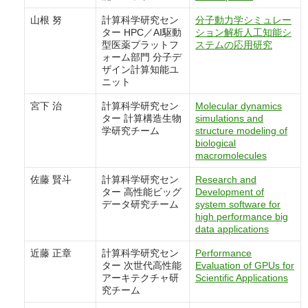
山根 努
計算科学研究セン
分子動力学シミュレー
ター HPC／AI駆動
ション解析人工知能シ
型医薬プラットフ
ステムの応用研究
ォーム部門 分子デ
ザイン計算知能ユ
ニット
宮下 治
計算科学研究セン
Molecular dynamics
ター 計算構造生物
simulations and
学研究チーム
structure modeling of
biological
macromolecules
佐藤 賢斗
計算科学研究セン
Research and
ター 高性能ビッグ
Development of
データ研究チーム
system software for
high performance big
data applications
近藤 正章
計算科学研究セン
Performance
ター 次世代高性能
Evaluation of GPUs for
アーキテクチャ研
Scientific Applications
究チーム