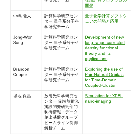
学研究チーム
理論計算プログラムの
開発
中嶋 隆人
計算科学研究セン
量子化学計算ソフトウ
ター 量子系分子科
ェアの開発と応用
学研究チーム
Jong-Won
計算科学研究セン
Development of new
Song
ター 量子系分子科
long-range corrected
学研究チーム
density functional
theory and its
applications
Brandon
計算科学研究セン
Exploring the use of
Cooper
ター 量子系分子科
Pair-Natural Orbitals
学研究チーム
for Time-Domain
Coupled-Cluster
城地 保昌
放射光科学研究セ
Simulation for XFEL
ンター 先端放射光
nano-imaging
施設開発研究部門
制御情報・データ
創出基盤グループ
ビームライン制御
解析チーム