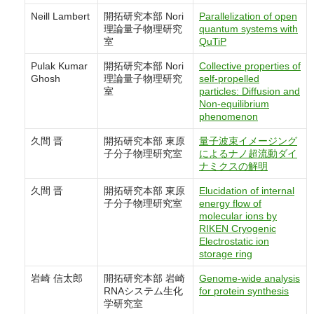
Neill Lambert
開拓研究本部 Nori
Parallelization of open
理論量子物理研究
quantum systems with
室
QuTiP
Pulak Kumar
開拓研究本部 Nori
Collective properties of
Ghosh
理論量子物理研究
self-propelled
室
particles: Diffusion and
Non-equilibrium
phenomenon
久間 晋
開拓研究本部 東原
量子波束イメージング
子分子物理研究室
によるナノ超流動ダイ
ナミクスの解明
久間 晋
開拓研究本部 東原
Elucidation of internal
子分子物理研究室
energy flow of
molecular ions by
RIKEN Cryogenic
Electrostatic ion
storage ring
岩崎 信太郎
開拓研究本部 岩崎
Genome-wide analysis
RNAシステム生化
for protein synthesis
学研究室