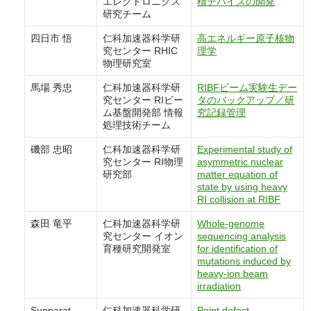
エレクトロニクス
積デバイスの開発
研究チーム
四日市 悟
仁科加速器科学研
高エネルギー原子核物
究センター RHIC
理学
物理研究室
馬場 秀忠
仁科加速器科学研
RIBFビーム実験生デー
究センター RIビー
タのバックアップ／研
ム基盤開発部 情報
究記録管理
処理技術チーム
磯部 忠昭
仁科加速器科学研
Experimental study of
究センター RI物理
asymmetric nuclear
研究部
matter equation of
state by using heavy
RI collision at RIBF
森田 竜平
仁科加速器科学研
Whole-genome
究センター イオン
sequencing analysis
育種研究開発室
for identification of
mutations induced by
heavy-ion beam
irradiation
Supparat
仁科加速器科学研
Point defect