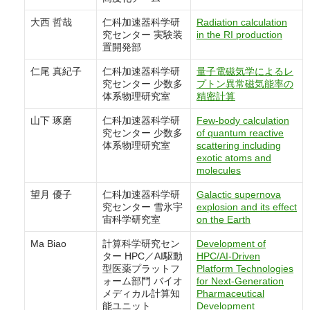
大西 哲哉
仁科加速器科学研
Radiation calculation
究センター 実験装
in the RI production
置開発部
仁尾 真紀子
仁科加速器科学研
量子電磁気学によるレ
究センター 少数多
プトン異常磁気能率の
体系物理研究室
精密計算
山下 琢磨
仁科加速器科学研
Few-body calculation
究センター 少数多
of quantum reactive
体系物理研究室
scattering including
exotic atoms and
molecules
望月 優子
仁科加速器科学研
Galactic supernova
究センター 雪氷宇
explosion and its effect
宙科学研究室
on the Earth
Ma Biao
計算科学研究セン
Development of
ター HPC／AI駆動
HPC/AI-Driven
型医薬プラットフ
Platform Technologies
ォーム部門 バイオ
for Next-Generation
メディカル計算知
Pharmaceutical
能ユニット
Development