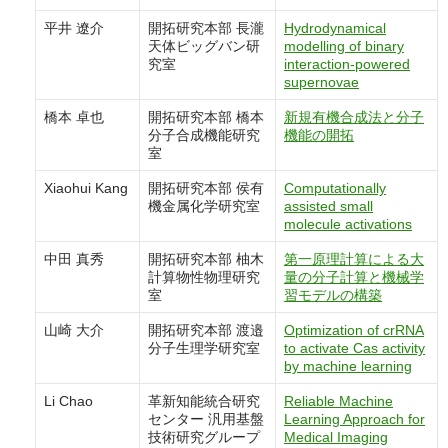
平井 遼介
開拓研究本部 長瀧
Hydrodynamical
天体ビッグバン研
modelling of binary
究室
interaction-powered
supernovae
橋本 卓也
開拓研究本部 橋本
新規有機合成法と分子
分子合成機能研究
機能の開拓
室
Xiaohui Kang
開拓研究本部 侯有
Computationally
機金属化学研究室
assisted small
molecule activations
中田 真秀
開拓研究本部 柚木
第一原理計算による大
計算物性物理研究
量の分子計算と機械学
室
習モデルの構築
山崎 大介
開拓研究本部 渡邉
Optimization of crRNA
分子生理学研究室
to activate Cas activity
by machine learning
Li Chao
革新知能統合研究
Reliable Machine
センター 汎用基盤
Learning Approach for
技術研究グループ
Medical Imaging