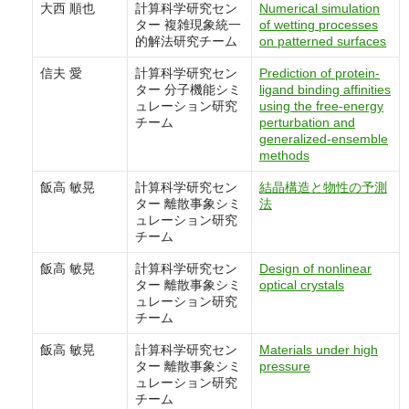
大西 順也
計算科学研究セン
Numerical simulation
ター 複雑現象統一
of wetting processes
的解法研究チーム
on patterned surfaces
信夫 愛
計算科学研究セン
Prediction of protein-
ター 分子機能シミ
ligand binding affinities
ュレーション研究
using the free-energy
チーム
perturbation and
generalized-ensemble
methods
飯高 敏晃
計算科学研究セン
結晶構造と物性の予測
ター 離散事象シミ
法
ュレーション研究
チーム
飯高 敏晃
計算科学研究セン
Design of nonlinear
ター 離散事象シミ
optical crystals
ュレーション研究
チーム
飯高 敏晃
計算科学研究セン
Materials under high
ター 離散事象シミ
pressure
ュレーション研究
チーム