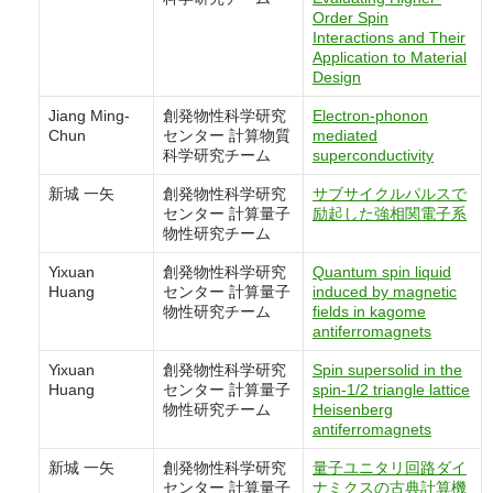
Order Spin
Interactions and Their
Application to Material
Design
Jiang Ming-
創発物性科学研究
Electron-phonon
Chun
センター 計算物質
mediated
科学研究チーム
superconductivity
新城 一矢
創発物性科学研究
サブサイクルパルスで
センター 計算量子
励起した強相関電子系
物性研究チーム
Yixuan
創発物性科学研究
Quantum spin liquid
Huang
センター 計算量子
induced by magnetic
物性研究チーム
fields in kagome
antiferromagnets
Yixuan
創発物性科学研究
Spin supersolid in the
Huang
センター 計算量子
spin-1/2 triangle lattice
物性研究チーム
Heisenberg
antiferromagnets
新城 一矢
創発物性科学研究
量子ユニタリ回路ダイ
センター 計算量子
ナミクスの古典計算機