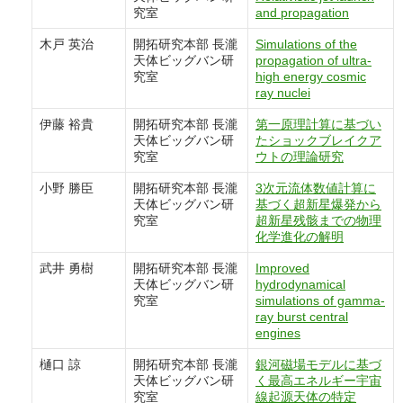
究室
and propagation
木戸 英治
開拓研究本部 長瀧
Simulations of the
天体ビッグバン研
propagation of ultra-
究室
high energy cosmic
ray nuclei
伊藤 裕貴
開拓研究本部 長瀧
第一原理計算に基づい
天体ビッグバン研
たショックブレイクア
究室
ウトの理論研究
小野 勝臣
開拓研究本部 長瀧
3次元流体数値計算に
天体ビッグバン研
基づく超新星爆発から
究室
超新星残骸までの物理
化学進化の解明
武井 勇樹
開拓研究本部 長瀧
Improved
天体ビッグバン研
hydrodynamical
究室
simulations of gamma-
ray burst central
engines
樋口 諒
開拓研究本部 長瀧
銀河磁場モデルに基づ
天体ビッグバン研
く最⾼エネルギー宇宙
究室
線起源天体の特定