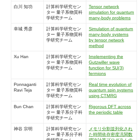
白川 知功
計算科学研究セン
Tensor network
ター 量子系物質科
simulation for quantum
学研究チーム
many-body problems
幸城 秀彦
計算科学研究セン
Simulation of quantum
ター 量子系物質科
many-body systems
学研究チーム
by tensor network
method
Xu Han
計算科学研究セン
Implementing the
ター 量子系物質科
Gutzwiller wave
学研究チーム
function for SU(3)
fermions
Ponnaganti
計算科学研究セン
Real time evolution of
Ravi Teja
ター 量子系物質科
quantum spin systems
学研究チーム
using CTMRG
Bun Chan
計算科学研究セン
Rigorous DFT across
ター 量子系分子科
the periodic table
学研究チーム
神谷 宗明
計算科学研究セン
メモリ分割並列化され
ター 量子系分子科
た時間依存密度汎関数