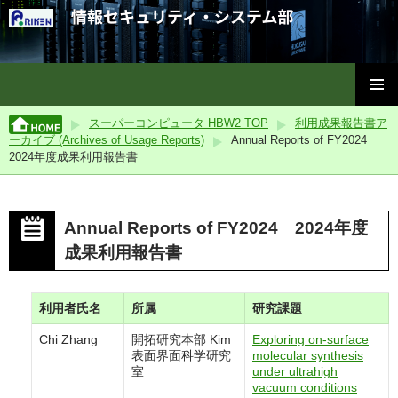
理化学研究所情報セキュリティ・システム部
コ
メインメ
ン
スーパーコンピュータ HBW2 TOP
利用成果報告書ア
ニュー
テ
ーカイブ (Archives of Usage Reports)
Annual Reports of FY2024
ン
2024年度成果利用報告書
ツ
へ
ス
Annual Reports of FY2024 2024年度
キ
ッ
成果利用報告書
プ
利用者氏名
所属
研究課題
Chi Zhang
開拓研究本部 Kim
Exploring on-surface
表面界面科学研究
molecular synthesis
室
under ultrahigh
vacuum conditions