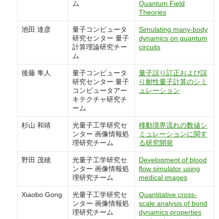
ム
Quantum Field
Theories
池田 達彦
量子コンピュータ
Simulating many-body
研究センター 量子
dynamics on quantum
計算理論研究チー
circuits
ム
後藤 隼人
量子コンピュータ
量子誤り訂正および誤
研究センター 量子
り耐性量子計算のシミ
コンピュータアー
ュレーション
キテクチャ研究チ
ーム
杉山 和靖
光量子工学研究セ
移動境界流れの数値シ
ンター 画像情報処
ミュレーションに関す
理研究チーム
る研究開発
野田 茂穂
光量子工学研究セ
Development of blood
ンター 画像情報処
flow simulator using
理研究チーム
medical images
Xiaobo Gong
光量子工学研究セ
Quantitative cross-
ンター 画像情報処
scale analysis of bond
理研究チーム
dynamics properties