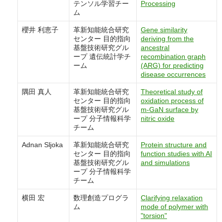
テンソル学習チー
Processing
ム
櫻井 利恵子
革新知能統合研究
Gene similarity
センター 目的指向
deriving from the
基盤技術研究グル
ancestral
ープ 遺伝統計学チ
recombination graph
ーム
(ARG) for predicting
disease occurrences
隅田 真人
革新知能統合研究
Theoretical study of
センター 目的指向
oxidation process of
基盤技術研究グル
m-GaN surface by
ープ 分子情報科学
nitric oxide
チーム
Adnan Sljoka
革新知能統合研究
Protein structure and
センター 目的指向
function studies with AI
基盤技術研究グル
and simulations
ープ 分子情報科学
チーム
横田 宏
数理創造プログラ
Clarifying relaxation
ム
mode of polymer with
"torsion"