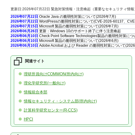
更新日:2026年07月22日 緊急対策情報・注意喚起（重要なセキュリティ情報
2026年07月22日
Oracle Java の脆弱性対策について(2026年7月)
2026年07月22日
WordPressの脆弱性対策について(CVE-2026-60137、CVE-20
2026年07月15日
Microsoft 製品の脆弱性対策について(2026年7月)
2026年06月26日
更新：Windows 10のサポート終了に伴う注意喚起
2026年06月10日
Check Point Software Technologies製品の脆弱性対策につ
2026年06月10日
Microsoft 製品の脆弱性対策について(2026年6月)
2026年06月10日
Adobe Acrobat および Reader の脆弱性対策について(202
2026年05月13日
「GUARDIANWALL MailSuite」におけるスタックベ
2026年05月13日
Microsoft 製品の脆弱性対策について(2026年5月)
2026年05月08日
Palo Alto Networks製PAN-OSの脆弱性対策について(CVE-20
関連サイト
2026年05月07日
更新：Linuxの脆弱性対策について(CVE-2026-31431、Copy 
2026年05月01日
Linuxの脆弱性対策について(CVE-2026-31431、Copy Fail)
理研所員向けCOMMON(所内向け)
2026年04月27日
更新：Cisco Secure Firewall ASAおよびCisco Secure
2026年04月22日
Oracle Java の脆弱性対策について(2026年4月)
理化学研究所(一般向け)
2026年04月15日
Adobe Acrobat および Reader の脆弱性対策について(202
2026年04月15日
Microsoft 製品の脆弱性対策について(2026年4月)
情報統合本部
2026年04月13日
Adobe Acrobat および Reader の脆弱性対策について(202
2026年04月08日
「Movable Type」における複数の脆弱性について（JVN#66
情報セキュリティ・システム部(所内向け)
2026年03月11日
Microsoft 製品の脆弱性対策について(2026年3月)
2026年03月11日
Adobe Acrobat および Reader の脆弱性対策について(202
計算科学研究センター(R-CCS)
2026年02月25日
「LANSCOPE エンドポイントマネージャー オンプレミス
2026年02月13日
「FileZen」におけるOSコマンドインジェクションの脆弱性に
HPCI
2026年02月12日
Microsoft 製品の脆弱性対策について(2026年2月)
2026年01月23日
BIND 9の脆弱性対策について（CVE-2025-13878）
2026年01月21日
Oracle Java の脆弱性対策について(2026年1月)