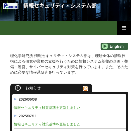
理化学研究所情報セキュリティ・システム部
コ
メインメ
ン
ニュー
テ
English
ン
理化学研究所 情報セキュリティ・システム部は、理研全体の情報技
ツ
術による研究や業務の支援を行うために情報システム基盤の企画・整
へ
備・運営、サイバーセキュリティ対策を行っています。また、そのた
ス
めに必要な情報系研究を行っています。
キ
ッ
プ
お知らせ
2026/06/08
情報セキュリティ対策基準を更新しました
2025/07/11
情報セキュリティ対策基準を更新しました