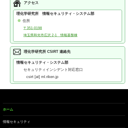
2026年01月19日
Cisco Secure Email Gatewayの脆弱性対策について(CVE-20
アクセス
2026年01月14日
Microsoft 製品の脆弱性対策について(2026年1月)
2025年12月23日
WatchGuard Fireboxの脆弱性対策について(CVE-2025-147
理化学研究所 情報セキュリティ・システム部
2025年12月17日
Fortinet製品における認証回避の脆弱性について（CVE-2025
2025年12月12日
更新：React Server Componentsにおける脆弱性について（C
住所
〒351-0198
埼玉県和光市広沢 2-1 情報基盤棟
理化学研究所 CSIRT 連絡先
情報セキュリティ・システム部
セキュリティインシデント対応窓口
csirt [at] ml.riken.jp
ホーム
情報セキュリティ