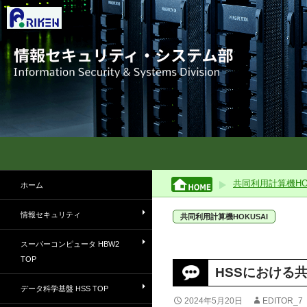
理化学研究所情報セキュリティ・システム部
スーパーコンピュータおよび職員向
共同利用計算機HOK
ホーム
けサービスの情報を所内外にご案内
します
情報セキュリティ
共同利用計算機HOKUSAI
スーパーコンピュータ HBW2
TOP
HSSにおける
データ科学基盤 HSS TOP
2024年5月20日
EDITOR_7