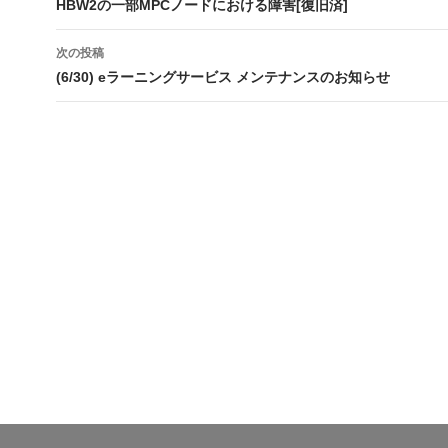
稿
HBW2の一部MPCノードにおける障害[復旧済]
ナ
次の投稿
ビ
(6/30) eラーニングサービス メンテナンスのお知らせ
ゲ
ー
シ
ョ
ン