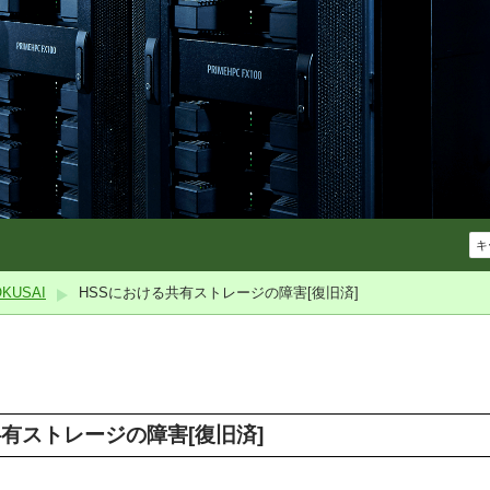
USAI
HSSにおける共有ストレージの障害[復旧済]
共有ストレージの障害[復旧済]