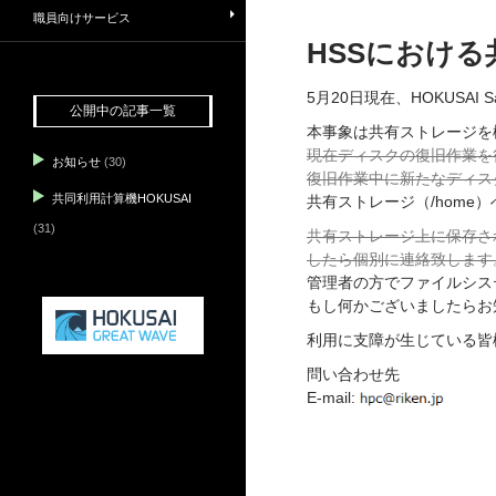
職員向けサービス
HSSにおける
5月20日現在、HOKUSAI
公開中の記事一覧
本事象は共有ストレージを
現在ディスクの復旧作業を
お知らせ
(30)
復旧作業中に新たなディス
共同利用計算機HOKUSAI
共有ストレージ（/home
(31)
共有ストレージ上に保存さ
したら個別に連絡致します
管理者の方でファイルシス
もし何かございましたらお
利用に支障が生じている皆
問い合わせ先
E-mail: