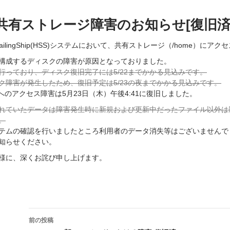
共有ストレージ障害のお知らせ[復旧済
 SailingShip(HSS)システムにおいて、共有ストレージ（/home）
構成するディスクの障害が原因となっておりました。
行っており、ディスク復旧完了には5/22までかかる見込みです。
ク障害が発生したため、復旧予定は5/23の夜までかかる見込みです。
）へのアクセス障害は5月23日（木）午後4:41に復旧しました。
れていたデータは障害発生時に新規および更新中だったファイル以外は
。
テムの確認を行いましたところ利用者のデータ消失等はございませんで
知らせください。
様に、深くお詫び申し上げます。
投
前の投稿