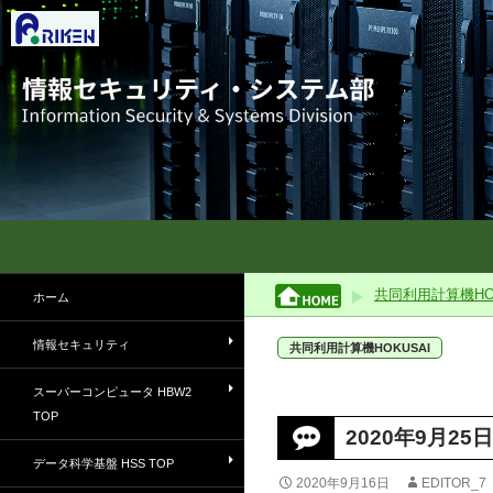
理化学研究所情報セキュリティ・システム部
スーパーコンピュータおよび職員向
共同利用計算機HOK
ホーム
けサービスの情報を所内外にご案内
します
情報セキュリティ
共同利用計算機HOKUSAI
スーパーコンピュータ HBW2
TOP
2020年9月2
データ科学基盤 HSS TOP
2020年9月16日
EDITOR_7