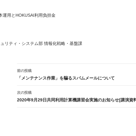
Shipの本運用とHOKUSAI利用負担金
キュリティ・システム部 情報化戦略・基盤課
投
前の投稿
稿
「メンテナンス作業」を騙るスパムメールについて
ナ
次の投稿
ビ
2020年9月29日共同利用計算機講習会実施のお知らせ[講演資
ゲ
ー
シ