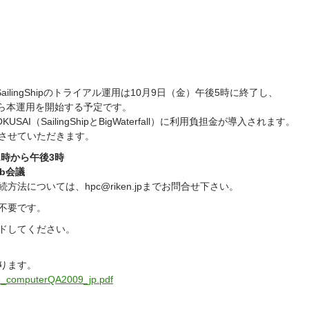
SailingShipのトライアル運用は10月9日（金）午後5時に終了し、
から本運用を開始する予定です。
AI（SailingShipとBigWaterfall）に利用負担金が導入されます。
させていただきます。
1時から午後3時
b会議
法については、hpc@riken.jpまでお問合せ下さい。
不要です。
ドしてください。
ります。
e_computerQA2009_jp.pdf