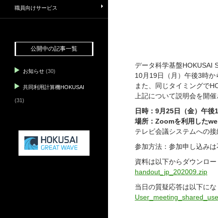
職員向けサービス
公開中の記事一覧
データ科学基盤HOKUSAI 
お知らせ
(30)
10月19日（月）午後3時
また、同じタイミングでHOKUS
共同利用計算機HOKUSAI
上記について説明会を開催
(31)
日時：9月25日（金）午後
場所：Zoomを利用したwe
テレビ会議システムへの接続方
参加方法：参加申し込みは
資料は以下からダウンロー
handout_jp_202009.zip
当日の質疑応答は以下にな
User_meeting_shared_us