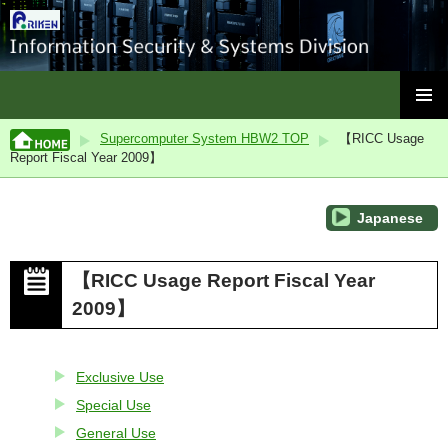
ISC, RIKEN
SKIP
PRIMAR
TO
Supercomputer System HBW2 TOP
【RICC Usage
MENU
CONTENT
Report Fiscal Year 2009】
Japanese
【RICC Usage Report Fiscal Year
2009】
Exclusive Use
Special Use
General Use