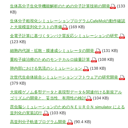
生体高分子生化学機能解析のための分子計算技術の開発
(133
KB)
生体分子粗視化シミュレーションプログラムCafeMolの動作確認
と大規模並列化テストの準備
(169 KB)
全電子計算に基づくタンパク質反応シミュレーションの研究
(123 KB)
細胞内代謝・拡散・膜連成シミュレータの開発
(131 KB)
重粒子線治療のためのモンテカルロ線量計算
(108 KB)
肺内部における気流のシミュレーション
(138 KB)
次世代生命体統合シミュレーションソフトウェアの研究開発
(379 KB)
大規模ゲノム多型データと表現型データを関連付ける新規アル
ゴリズムの開発と、妥当性、有用性の検討
(104 KB)
昆虫脳シミュレーションのためのＮＥＵＲＯＮ simulator による
並列化の実装試行
(103 KB)
高並列分子軌道プログラム開発
(90.4 KB)