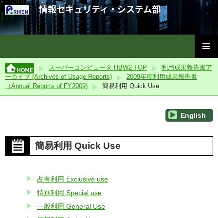
理化学研究所情報セキュリティ・システム部
コ
メインメ
ン
スーパーコンピュータ HBW2 TOP
利用成果報告書ア
ニュー
テ
ーカイブ (Archives of Usage Reports)
2009年度利用成果報告書
ン
（Annual Reports of FY2009)
簡易利用 Quick Use
ツ
へ
ス
English
キ
ッ
簡易利用 Quick Use
プ
占有利用 Exclusive use
特別利用 Special use
一般利用 General Use