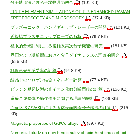
分子軌道法と強光子場物理の融合
(101 KB)
FINITE ELEMENT SIMULATIONS OF TIP-ENHANCED RAMAN
SPECTROSCOPY AND MICROSCOPY
(37.4 KB)
プラズモニック・バンドギャップ・レーザーの開発
(101 KB)
近接場プラズモニックプローブの解析
(78.7 KB)
極限的分光計測による複雑系高次分子機能の研究
(181 KB)
界面および凝縮層における分子ダイナミクスの理論的研究
(536 KB)
非線形光学感受率の計算
(94.8 KB)
結晶中のハロゲン結合エネルギー計算
(77.4 KB)
ピラジン励起状態の光イオン化微分断面積の計算
(156 KB)
遷移金属錯体の触媒作用に関する理論的解析
(106 KB)
Dmol3 及びVASP による固体表面吸着分子構造の計算
(219
KB)
Magnetic properties of Gd/Co alloys
(59.7 KB)
Numerical study on new functionality of spin-heat cross effect