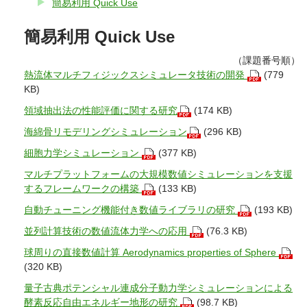
簡易利用 Quick Use
簡易利用 Quick Use
（課題番号順）
熱流体マルチフィジックスシミュレータ技術の開発
(779
KB)
領域抽出法の性能評価に関する研究
(174 KB)
海綿骨リモデリングシミュレーション
(296 KB)
細胞力学シミュレーション
(377 KB)
マルチプラットフォームの大規模数値シミュレーションを支援
するフレームワークの構築
(133 KB)
自動チューニング機能付き数値ライブラリの研究
(193 KB)
並列計算技術の数値流体力学への応用
(76.3 KB)
球周りの直接数値計算 Aerodynamics properties of Sphere
(320 KB)
量子古典ポテンシャル連成分子動力学シミュレーションによる
酵素反応自由エネルギー地形の研究
(98.7 KB)