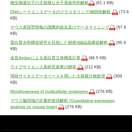
微生物遺伝子の大規模な分子系統学的解析
(81.1 KB)
DNAシークエンスデータのクラスタリング/相同性解析
(73.8
KB)
マウス表現型情報の国際的統合及びデータマイニング
(97.8
KB)
蛋白質水和構造研究を目指した精密X線結晶構造解析
(95.9
KB)
改良Amberによる蛋白質立体構造計算
(86.5 KB)
ライフサイエンス系研究基盤の開発
(212 KB)
理研サイネスデータベースを用いた大規模分散処理
(309
KB)
Morphogenesis of multicellular organisms
(276 KB)
マウス脳領域の定量的発現解析 (Quantitative expression
analysis on mouse brain)
(276 KB)