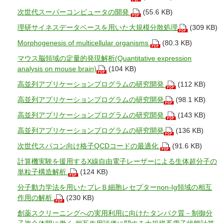
次世代スーパーコンピュータの開発
(55.6 KB)
理研サイネスデータベースを用いた大規模分散処理
(309 KB)
Morphogenesis of multicellular organisms
(80.3 KB)
マウス脳領域の定量的発現解析(Quantitative expression
analysis on mouse brain)
(104 KB)
高並列アプリケーションプログラムの研究開発
(112 KB)
高並列アプリケーションプログラムの研究開発
(98.1 KB)
高並列アプリケーションプログラムの研究開発
(143 KB)
高並列アプリケーションプログラムの研究開発
(136 KB)
次世代スパコン向け格子QCDコードの最適化
(91.6 KB)
計算機実験を援用するX線自由電子レーザーによる生体超分子の
単粒子構造解析
(124 KB)
分子動力学法を用いたプレＢ細胞レセプターnon-Ig領域の相互
作用の解析
(230 KB)
創薬スクリーニングへの実用利用に向けたタンパク質－制御分