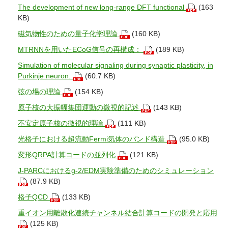
The development of new long-range DFT functional
(163
KB)
磁気物性のための量子化学理論
(160 KB)
MTRNNを用いたECoG信号の再構成：
(189 KB)
Simulation of molecular signaling during synaptic plasticity, in
Purkinje neuron.
(60.7 KB)
弦の場の理論
(154 KB)
原子核の大振幅集団運動の微視的記述
(143 KB)
不安定原子核の微視的理論
(111 KB)
光格子における超流動Fermi気体のバンド構造
(95.0 KB)
変形QRPA計算コードの並列化
(121 KB)
J-PARCにおけるg-2/EDM実験準備のためのシミュレーション
(87.9 KB)
格子QCD
(133 KB)
重イオン用離散化連続チャンネル結合計算コードの開発と応用
(125 KB)