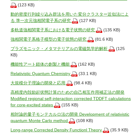
(123 KB)
動的密度行列繰り込み群法を用いた変分クラスター近似法によ
る 準一次元強相関電子系の研究
(127 KB)
多軌道強相関電子系における電子状態の研究
(135 KB)
強相関電子系格子模型の電子状態の研究
(81.6 KB)
プラズモニック・メタマテリアルの電磁気学的解析
(125
KB)
機能性アート錯体の創製と機能
(162 KB)
Relativistic Quantum Chemistry
(33.1 KB)
大規模分子理論の開発と応用
(98.4 KB)
高精度内殻励起状態計算のための自己相互作用補正法の開発
Modified regional self-interaction corrected TDDFT calculations
for core-excited states
(155 KB)
相対論的量子モンテカルロ法の開発 Development of relativistic
quantum Monte Carlo method
(108 KB)
Long-range Corrected Density Functionl Theory
(35.9 KB)