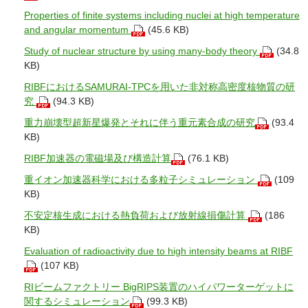
Properties of finite systems including nuclei at high temperature
and angular momentum
(45.6 KB)
Study of nuclear structure by using many-body theory
(34.8
KB)
RIBFにおけるSAMURAI-TPCを用いた非対称高密度核物質の研
究
(94.3 KB)
重力崩壊型超新星爆発とそれに伴う重元素合成の研究
(93.4
KB)
RIBF加速器の電磁場及び構造計算
(76.1 KB)
重イオン加速器科学における多粒子シミュレーション
(109
KB)
不安定核生成における熱負荷および放射線損傷計算
(186
KB)
Evaluation of radioactivity due to high intensity beams at RIBF
(107 KB)
RIビームファクトリー BigRIPS装置のハイパワーターゲットに
関するシミュレーション
(99.3 KB)