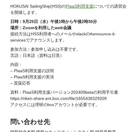
HOKUSAI SailingShip(HSS)の
PIaaS利用支援
についての講習会
を開催します。
日時：9月25日（水）午後1時から午後2時30分
場所：Zoomを利用したweb会議
接続方法はHSS利用者へのメールやslackの#announce-it-
servicesでアナウンスします。
参加方法：参加申し込みは不要です。
言語：日本語（資料は日英）
内容：
– PIaaS利用支援の説明
– PIaaS利用支援の実演
– 質疑応答
資料：PIaaS利用支援バージョン202409betaの利用手引書
https://riken-share.ent.box.com/file/1655438329209
アクセスには理研のboxアカウントが必要です。
問い合わせ先