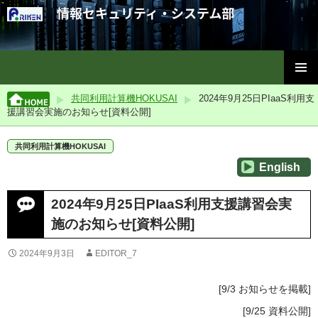
理化学研究所情報セキュリティ・システム部
コ
メインメ
ン
共同利用計算機HOKUSAI
2024年9月25日PIaaS利用支
ニュー
テ
援講習会実施のお知らせ[資料公開]
ン
ツ
共同利用計算機HOKUSAI
へ
English
ス
キ
ッ
2024年9月25日PIaaS利用支援講習会実
プ
施のお知らせ[資料公開]
2024年9月3日
EDITOR_7
[9/3 お知らせを掲載]
[9/25 資料公開]