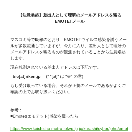
【注意喚起】差出人として理研のメールアドレスを騙る
EMOTETメール
マスコミ等で既報のとおり、EMOTETウイルス感染を誘うメー
ルが多数流通していますが、今月に入り、差出人として理研の
メールアドレスを騙るものが観測されていることから注意喚起
します。
現在観測されている差出人アドレスは下記です。
bic[at]riken.jp
(* “[at]” は “＠” の意)
もし受け取っている場合、それが正規のメールであるかよくご
確認の上でお取り扱いください。
参考：
■Emotet(エモテット)感染を疑ったら
https://www.keishicho.metro.tokyo.lg.jp/kurashi/cyber/joho/emot