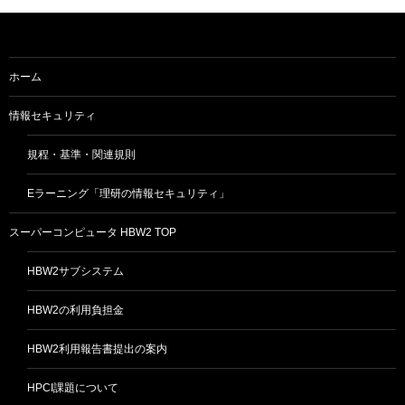
シ
ョ
ホーム
ン
情報セキュリティ
規程・基準・関連規則
Eラーニング「理研の情報セキュリティ」
スーパーコンピュータ HBW2 TOP
HBW2サブシステム
HBW2の利用負担金
HBW2利用報告書提出の案内
HPCI課題について