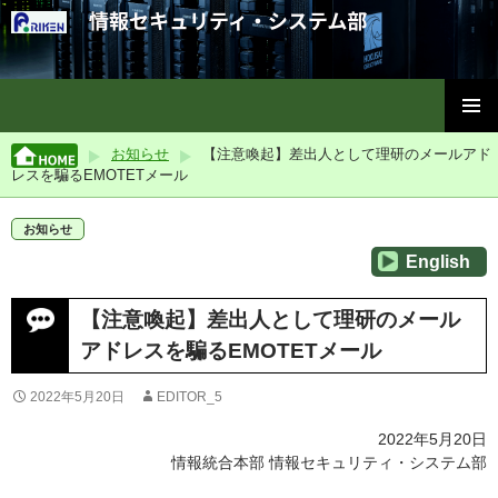
理化学研究所情報セキュリティ・システム部
コ
メインメ
ン
お知らせ
【注意喚起】差出人として理研のメールアド
ニュー
テ
レスを騙るEMOTETメール
ン
ツ
お知らせ
へ
English
ス
キ
ッ
【注意喚起】差出人として理研のメール
プ
アドレスを騙るEMOTETメール
2022年5月20日
EDITOR_5
2022年5月20日
情報統合本部 情報セキュリティ・システム部