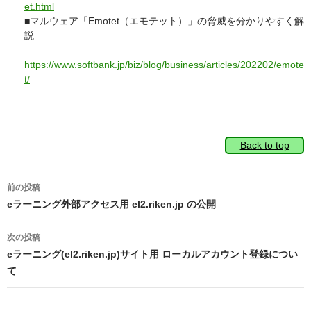
et.html
■マルウェア「Emotet（エモテット）」の脅威を分かりやすく解
説
https://www.softbank.jp/biz/blog/business/articles/202202/emote
t/
Back to top
投
前の投稿
稿
eラーニング外部アクセス用 el2.riken.jp の公開
ナ
次の投稿
ビ
eラーニング(el2.riken.jp)サイト用 ローカルアカウント登録につい
て
ゲ
ー