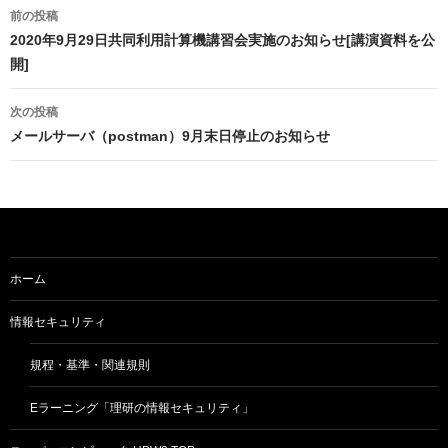
投
前の投稿
稿
2020年9月29日共同利用計算機講習会実施のお知らせ[講演資料を公
開]
ナ
ビ
次の投稿
メールサーバ（postman）9月末日停止のお知らせ
ゲ
ー
シ
ョ
ホーム
ン
情報セキュリティ
規程・基準・関連規則
Eラーニング「理研の情報セキュリティ」