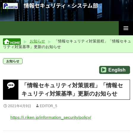
理化学研究所情報セキュリティ・システム部
コ
メインメ
ン
お知らせ
「情報セキュリティ対策規程」「情報セキュ
ニュー
テ
リティ対策基準」更新のお知らせ
ン
ツ
お知らせ
へ
English
ス
キ
ッ
「情報セキュリティ対策規程」「情報セ
プ
キュリティ対策基準」更新のお知らせ
2021年4月9日
EDITOR_5
https://i.riken.jp/information_security/policy/