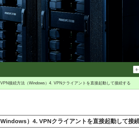
VPN接続方法（Windows）4. VPNクライアントを直接起動して接続する
Windows）4. VPNクライアントを直接起動して接