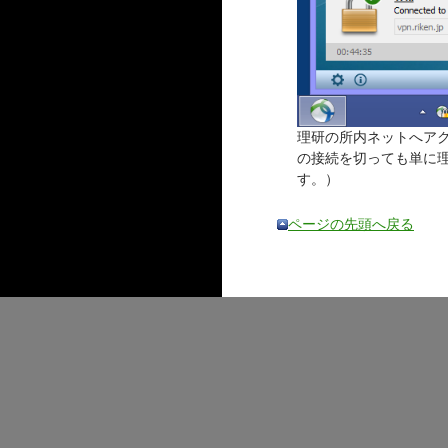
理研の所内ネットへアク
の接続を切っても単に理
す。）
ページの先頭へ戻る