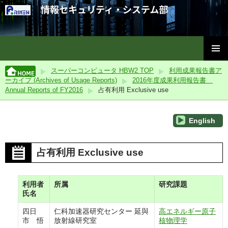
理化学研究所情報セキュリティ・システム部
コ
メインメ
ン
スーパーコンピュータ HBW2 TOP
利用成果報告書ア
ニュー
テ
ーカイブ (Archives of Usage Reports)
2016年度成果利用報告書
ン
Annual Reports of FY2016
占有利用 Exclusive use
ツ
へ
ス
English
キ
ッ
占有利用 Exclusive use
プ
利用者
所属
研究課題
氏名
四日
仁科加速器研究センター 延與
高エネルギー原子
市 悟
放射線研究室
核物理学