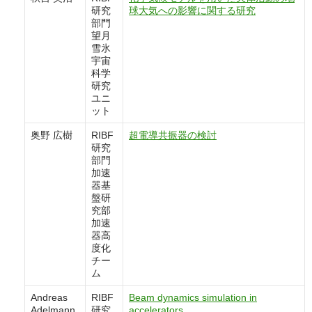
研究
球大気への影響に関する研究
部門
望月
雪氷
宇宙
科学
研究
ユニ
ット
奥野 広樹
RIBF
超電導共振器の検討
研究
部門
加速
器基
盤研
究部
加速
器高
度化
チー
ム
Andreas
RIBF
Beam dynamics simulation in
Adelmann
研究
accelerators