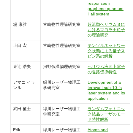
responses in
graphene quantum
Hall system
堤 康雅
古崎物性理論研究室
超流動ヘリウム３に
おけるマヨラナ粒子
の理論研究
上田 宏
古崎物性理論研究室
テンソルネットワー
ク状態による量子ス
ピン系の解析
東辻 浩夫
河野低温物理研究室
ヘリウム液面上電子
の隘路伝導特性
アマニ イラ
緑川レーザー物理工
Development of a
ンル
学研究室
terawatt sub-10-fs
laser system and its
application
武田 征士
緑川レーザー物理工
ランダムフォトニッ
学研究室
ク結晶レーザのモー
ド特性解析
Erik
緑川レーザー物理工
Atoms and