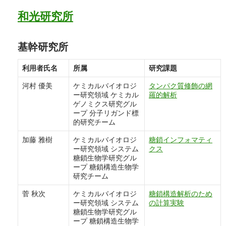
和光研究所
基幹研究所
利用者氏名
所属
研究課題
河村 優美
ケミカルバイオロジ
タンパク質修飾の網
ー研究領域 ケミカル
羅的解析
ゲノミクス研究グル
ープ 分子リガンド標
的研究チーム
加藤 雅樹
ケミカルバイオロジ
糖鎖インフォマティ
ー研究領域 システム
クス
糖鎖生物学研究グル
ープ 糖鎖構造生物学
研究チーム
菅 秋次
ケミカルバイオロジ
糖鎖構造解析のため
ー研究領域 システム
の計算実験
糖鎖生物学研究グル
ープ 糖鎖構造生物学