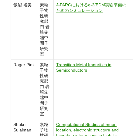
飯沼 裕美
素粒
J-PARCにおけるg-2/EDM実験準備の
子物
ためのシミュレーション
性研
究部
門 岩
崎先
端中
間子
研究
室
Roger Pink
素粒
Transition Metal Impurities in
子物
Semiconductors
性研
究部
門 岩
崎先
端中
間子
研究
室
Shukri
素粒
Computational Studies of muon
Sulaiman
子物
location, electronic structure and
性研
hyperfine interactions in high Tc