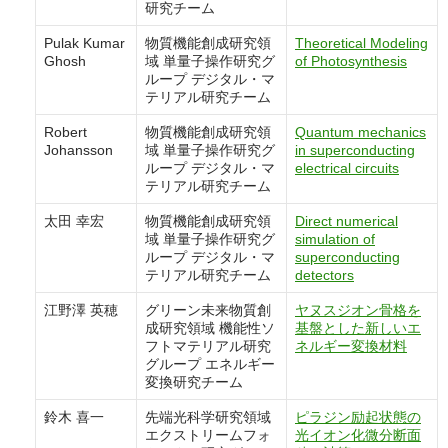
研究チーム
Pulak Kumar
物質機能創成研究領
Theoretical Modeling
Ghosh
域 単量子操作研究グ
of Photosynthesis
ループ デジタル・マ
テリアル研究チーム
Robert
物質機能創成研究領
Quantum mechanics
Johansson
域 単量子操作研究グ
in superconducting
ループ デジタル・マ
electrical circuits
テリアル研究チーム
太田 幸宏
物質機能創成研究領
Direct numerical
域 単量子操作研究グ
simulation of
ループ デジタル・マ
superconducting
テリアル研究チーム
detectors
江野澤 英穂
グリーン未来物質創
ヤヌスジオン骨格を
成研究領域 機能性ソ
基盤とした新しいエ
フトマテリアル研究
ネルギー変換材料
グループ エネルギー
変換研究チーム
鈴木 喜一
先端光科学研究領域
ピラジン励起状態の
エクストリームフォ
光イオン化微分断面