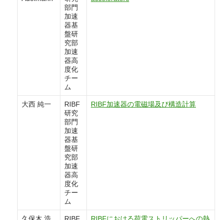
部門
加速
器基
盤研
究部
加速
器高
度化
チー
ム
大西 純一
RIBF
RIBF加速器の電磁場及び構造計算
研究
部門
加速
器基
盤研
究部
加速
器高
度化
チー
ム
久保木 浩
RIBF
RIBFにおける荷電ストリッパーへの熱