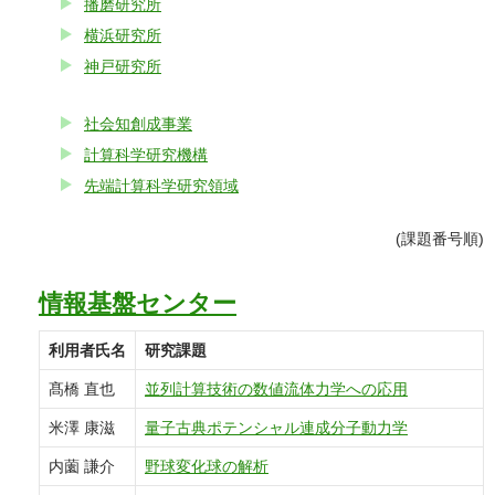
播磨研究所
横浜研究所
神戸研究所
社会知創成事業
計算科学研究機構
先端計算科学研究領域
(課題番号順)
情報基盤センター
利用者氏名
研究課題
髙橋 直也
並列計算技術の数値流体力学への応用
米澤 康滋
量子古典ポテンシャル連成分子動力学
内薗 謙介
野球変化球の解析