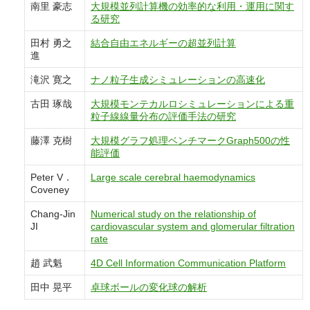
南里 豪志
大規模並列計算機の効率的な利用・運用に関す
る研究
田村 勇之
結合自由エネルギーの超並列計算
進
滝沢 寛之
ナノ粒子生成シミュレーションの高速化
古田 琢哉
大規模モンテカルロシミュレーションによる重
粒子線線量分布の評価手法の研究
藤澤 克樹
大規模グラフ処理ベンチマークGraph500の性
能評価
Peter V．
Large scale cerebral haemodynamics
Coveney
Chang-Jin
Numerical study on the relationship of
JI
cardiovascular system and glomerular filtration
rate
趙 武魁
4D Cell Information Communication Platform
田中 晃平
卓球ボールの変化球の解析