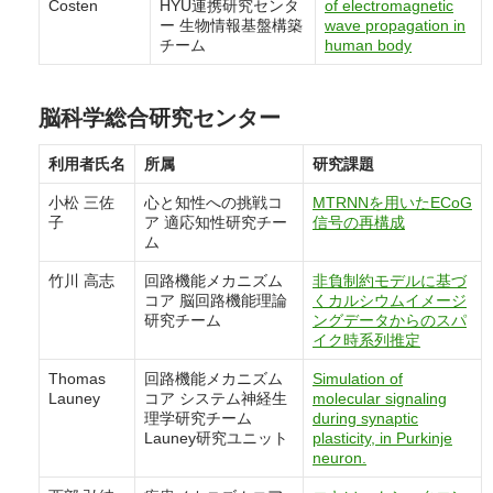
Costen
HYU連携研究センタ
of electromagnetic
ー 生物情報基盤構築
wave propagation in
チーム
human body
脳科学総合研究センター
利用者氏名
所属
研究課題
小松 三佐
心と知性への挑戦コ
MTRNNを用いたECoG
子
ア 適応知性研究チー
信号の再構成
ム
竹川 高志
回路機能メカニズム
非負制約モデルに基づ
コア 脳回路機能理論
くカルシウムイメージ
研究チーム
ングデータからのスパ
イク時系列推定
Thomas
回路機能メカニズム
Simulation of
Launey
コア システム神経生
molecular signaling
理学研究チーム
during synaptic
Launey研究ユニット
plasticity, in Purkinje
neuron.