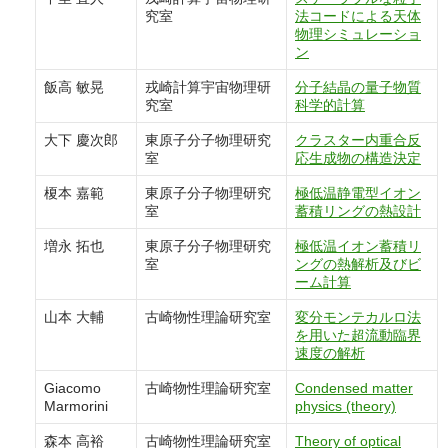
究室
法コードによる天体
物理シミュレーショ
ン
飯高 敏晃
戎崎計算宇宙物理研
分子結晶の量子物質
究室
科学的計算
大下 慶次郎
東原子分子物理研究
クラスター内重合反
室
応生成物の構造決定
榎本 嘉範
東原子分子物理研究
極低温静電型イオン
室
蓄積リングの熱設計
増永 拓也
東原子分子物理研究
極低温イオン蓄積リ
室
ングの熱解析及びビ
ーム計算
山本 大輔
古崎物性理論研究室
変分モンテカルロ法
を用いた超流動臨界
速度の解析
Giacomo
古崎物性理論研究室
Condensed matter
Marmorini
physics (theory)
森本 高裕
古崎物性理論研究室
Theory of optical