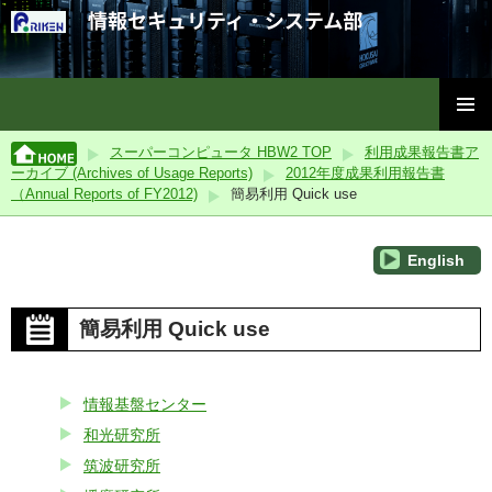
理化学研究所情報セキュリティ・システム部
コ
メインメ
ン
スーパーコンピュータ HBW2 TOP
利用成果報告書ア
ニュー
テ
ーカイブ (Archives of Usage Reports)
2012年度成果利用報告書
ン
（Annual Reports of FY2012)
簡易利用 Quick use
ツ
へ
ス
English
キ
ッ
簡易利用 Quick use
プ
情報基盤センター
和光研究所
筑波研究所