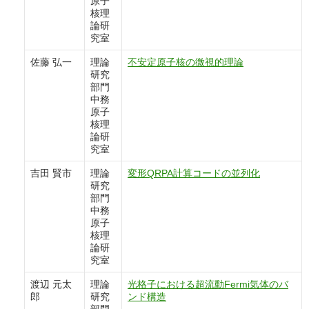
原子
核理
論研
究室
佐藤 弘一
理論
不安定原子核の微視的理論
研究
部門
中務
原子
核理
論研
究室
吉田 賢市
理論
変形QRPA計算コードの並列化
研究
部門
中務
原子
核理
論研
究室
渡辺 元太
理論
光格子における超流動Fermi気体のバ
郎
研究
ンド構造