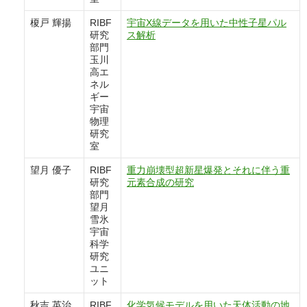
榎戸 輝揚
RIBF
宇宙X線データを用いた中性子星パル
研究
ス解析
部門
玉川
高エ
ネル
ギー
宇宙
物理
研究
室
望月 優子
RIBF
重力崩壊型超新星爆発とそれに伴う重
研究
元素合成の研究
部門
望月
雪氷
宇宙
科学
研究
ユニ
ット
秋吉 英治
RIBF
化学気候モデルを用いた天体活動の地