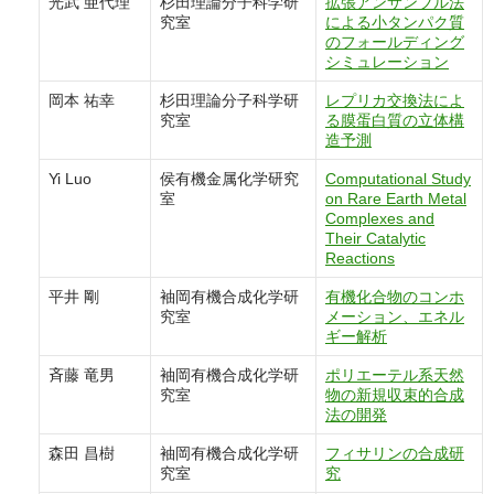
光武 亜代理
杉田理論分子科学研
拡張アンサンブル法
究室
による小タンパク質
のフォールディング
シミュレーション
岡本 祐幸
杉田理論分子科学研
レプリカ交換法によ
究室
る膜蛋白質の立体構
造予測
Yi Luo
侯有機金属化学研究
Computational Study
室
on Rare Earth Metal
Complexes and
Their Catalytic
Reactions
平井 剛
袖岡有機合成化学研
有機化合物のコンホ
究室
メーション、エネル
ギー解析
斉藤 竜男
袖岡有機合成化学研
ポリエーテル系天然
究室
物の新規収束的合成
法の開発
森田 昌樹
袖岡有機合成化学研
フィサリンの合成研
究室
究