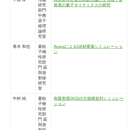
研究
体系の量子ダイナミクスの研究
部門
中務
原子
核理
論研
究室
青木 和也
素粒
AnsysによるGEM電場シミュレーショ
子物
ン
性研
究部
門 延
與放
射線
研究
室
中村 純
素粒
有限密度QCDの大規模並列シミュレー
子物
ション
性研
究部
門 延
與放
射線