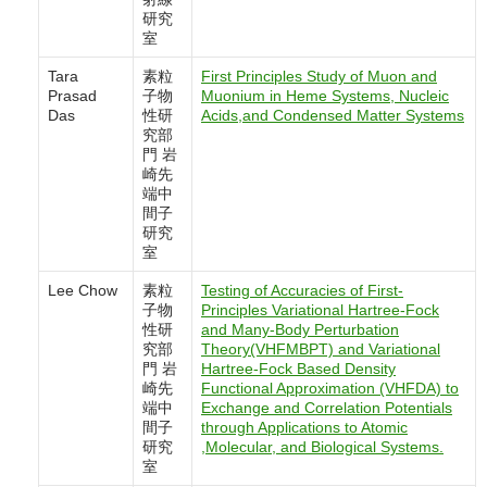
研究
室
Tara
素粒
First Principles Study of Muon and
Prasad
子物
Muonium in Heme Systems, Nucleic
Das
性研
Acids,and Condensed Matter Systems
究部
門 岩
崎先
端中
間子
研究
室
Lee Chow
素粒
Testing of Accuracies of First-
子物
Principles Variational Hartree-Fock
性研
and Many-Body Perturbation
究部
Theory(VHFMBPT) and Variational
門 岩
Hartree-Fock Based Density
崎先
Functional Approximation (VHFDA) to
端中
Exchange and Correlation Potentials
間子
through Applications to Atomic
研究
,Molecular, and Biological Systems.
室