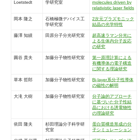
Loetstedt
学研究室
molecules driven by
relativistic laser fields
岡本 隆之
石橋極微デバイス工
2次元プラズモニック
学研究室
結晶の光学特性
藤澤 知績
田原分子分光研究室
超高速ラマン分光に
よる生体内分子反応
の研究
圓谷 貴夫
加藤分子物性研究室
第一原理計算による
有機導体の電子構造
に関する理論研究
草本 哲郎
加藤分子物性研究室
Bi-layer系分子性導体
の磁性の解明
大滝 大樹
加藤分子物性研究室
分子論的アプローチ
に基づいた分子性結
晶における誘電物性
の理論研究
依田 隆夫
杉田理論分子科学研
蛋白質構造形成の分
究室
子シミュレーション