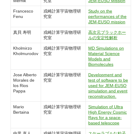
Mernik
究室
JEM-EUSO Mission
Francesco
戎崎計算宇宙物理研
Study on the
Fenu
究室
performances of the
JEM-EUSO mission
真貝 寿明
戎崎計算宇宙物理研
高次元ブラックホー
究室
ルの安定性解析
Kholmirzo
戎崎計算宇宙物理研
MD Simulations on
Kholmurodov
究室
Material Science
Models and
Biomolecules
Jose Alberto
戎崎計算宇宙物理研
Development and
Morales de
究室
test of software to be
los Rios
used for JEM-EUSO
Pappa
simulation and event
reconstruction.
Mario
戎崎計算宇宙物理研
Simulation of Ultra
Bertaina
究室
High Energy Cosmic
Rays for a space-
based telescope
中里 直人
戎崎計算宇宙物理研
スケーラブルな粒子