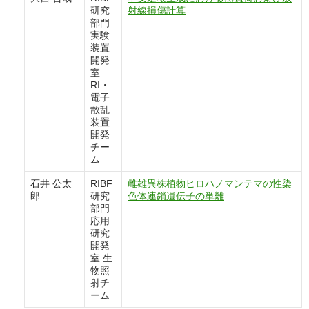
研究
射線損傷計算
部門
実験
装置
開発
室
RI・
電子
散乱
装置
開発
チー
ム
石井 公太
RIBF
雌雄異株植物ヒロハノマンテマの性染
郎
研究
色体連鎖遺伝子の単離
部門
応用
研究
開発
室 生
物照
射チ
ーム