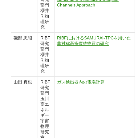
部門
Channels Approach
櫻井
RI物
理研
究
磯部 忠昭
RIBF
RIBFにおけるSAMURAI-TPCを用いた
研究
非対称高密度核物質の研究
部門
櫻井
RI物
理研
究
山田 真也
RIBF
ガス検出器内の電場計算
研究
部門
玉川
高エ
ネル
ギー
宇宙
物理
研究
室