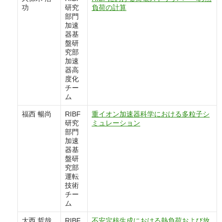
功
研究
負荷の計算
部門
加速
器基
盤研
究部
加速
器高
度化
チー
ム
福西 暢尚
RIBF
重イオン加速器科学における多粒子シ
研究
ミュレーション
部門
加速
器基
盤研
究部
運転
技術
チー
ム
大西 哲哉
RIBF
不安定核生成における熱負荷および放