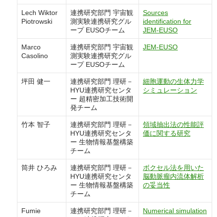
Lech Wiktor
連携研究部門 宇宙観
Sources
Piotrowski
測実験連携研究グル
identification for
ープ EUSOチーム
JEM-EUSO
Marco
連携研究部門 宇宙観
JEM-EUSO
Casolino
測実験連携研究グル
ープ EUSOチーム
坪田 健一
連携研究部門 理研－
細胞運動の生体力学
HYU連携研究センタ
シミュレーション
ー 超精密加工技術開
発チーム
竹本 智子
連携研究部門 理研－
領域抽出法の性能評
HYU連携研究センタ
価に関する研究
ー 生物情報基盤構築
チーム
筒井 ひろみ
連携研究部門 理研－
ボクセル法を用いた
HYU連携研究センタ
脳動脈瘤内流体解析
ー 生物情報基盤構築
の妥当性
チーム
Fumie
連携研究部門 理研－
Numerical simulation