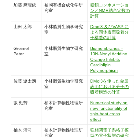
加藤 麻理依
袖岡有機合成化学研
糖鎖コンホメーショ
究室
ンとNMR結合定数の
計算
山田 太郎
小林脂質生物学研究
Dmol3 及びVASP に
室
よる固体表面吸着分
子構造の計算
Greimel
小林脂質生物学研究
Biomembranes –
Peter
室
10N-Nonyl Acridine
Orange Inhibits
Cardiolipin
Polymorphism
佐藤 遼太朗
小林脂質生物学研究
DMol3を使った金属
室
表面における分子の
吸着構造の計算
張 勤芳
柚木計算物性物理研
Numerical study on
究室
new functionality of
spin-heat cross
effect
柚木 清司
柚木計算物性物理研
強相関電子系格子模
究室
型の電子状態の研究