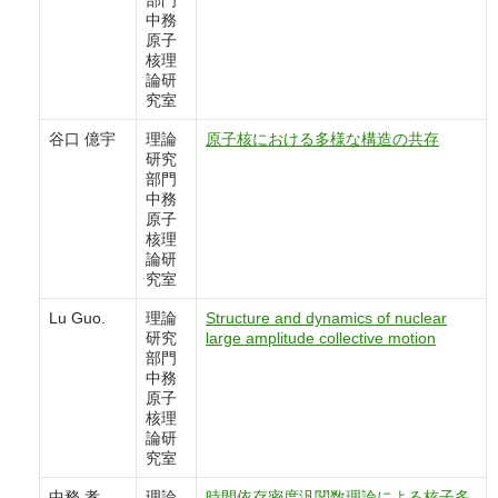
部門
中務
原子
核理
論研
究室
谷口 億宇
理論
原子核における多様な構造の共存
研究
部門
中務
原子
核理
論研
究室
Lu Guo.
理論
Structure and dynamics of nuclear
研究
large amplitude collective motion
部門
中務
原子
核理
論研
究室
中務 孝
理論
時間依存密度汎関数理論による核子多