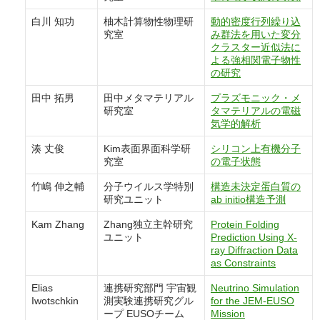
白川 知功
柚木計算物性物理研
動的密度行列繰り込
究室
み群法を用いた変分
クラスター近似法に
よる強相関電子物性
の研究
田中 拓男
田中メタマテリアル
プラズモニック・メ
研究室
タマテリアルの電磁
気学的解析
湊 丈俊
Kim表面界面科学研
シリコン上有機分子
究室
の電子状態
竹嶋 伸之輔
分子ウイルス学特別
構造未決定蛋白質の
研究ユニット
ab initio構造予測
Kam Zhang
Zhang独立主幹研究
Protein Folding
ユニット
Prediction Using X-
ray Diffraction Data
as Constraints
Elias
連携研究部門 宇宙観
Neutrino Simulation
Iwotschkin
測実験連携研究グル
for the JEM-EUSO
ープ EUSOチーム
Mission