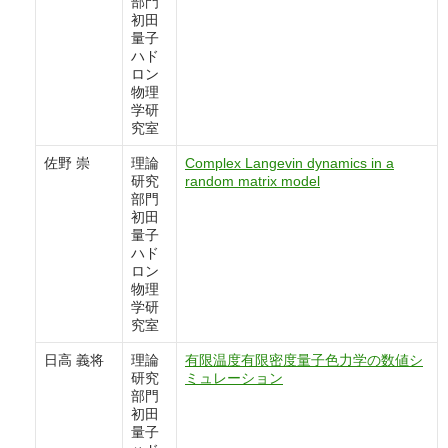
部門
初田
量子
ハド
ロン
物理
学研
究室
佐野 崇
理論
Complex Langevin dynamics in a
研究
random matrix model
部門
初田
量子
ハド
ロン
物理
学研
究室
日高 義将
理論
有限温度有限密度量子色力学の数値シ
研究
ミュレーション
部門
初田
量子