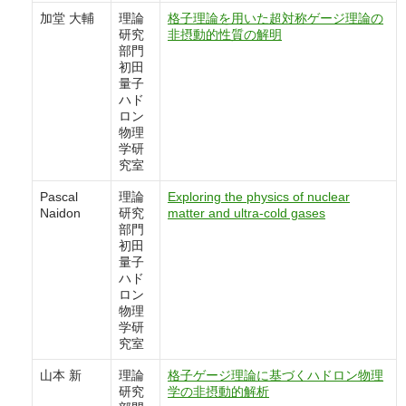
加堂 大輔
理論
格子理論を用いた超対称ゲージ理論の
研究
非摂動的性質の解明
部門
初田
量子
ハド
ロン
物理
学研
究室
Pascal
理論
Exploring the physics of nuclear
Naidon
研究
matter and ultra-cold gases
部門
初田
量子
ハド
ロン
物理
学研
究室
山本 新
理論
格子ゲージ理論に基づくハドロン物理
研究
学の非摂動的解析