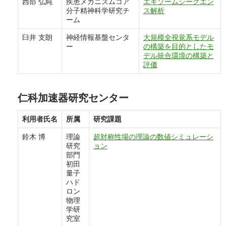
西部 弘純
疾患メカニズムコア
エキソームシークエン
分子精神科学研究チ
ス解析
ーム
臼井 支朗
神経情報基盤センタ
大規模全視覚系モデル
ー
の構築を目的としたモ
デル統合環境の構築と
評価
仁科加速器研究センター
利用者氏名
所属
研究課題
鈴木 博
理論
超対称性場の理論の数値シミュレーシ
研究
ョン
部門
初田
量子
ハド
ロン
物理
学研
究室