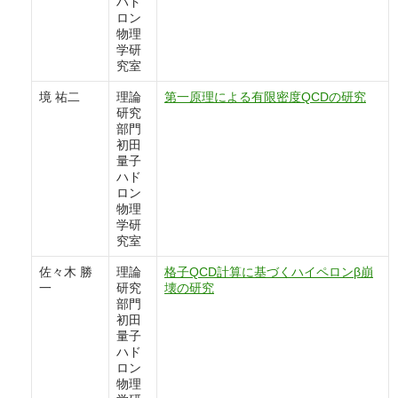
ハド
ロン
物理
学研
究室
境 祐二
理論
第一原理による有限密度QCDの研究
研究
部門
初田
量子
ハド
ロン
物理
学研
究室
佐々木 勝
理論
格子QCD計算に基づくハイペロンβ崩
一
研究
壊の研究
部門
初田
量子
ハド
ロン
物理