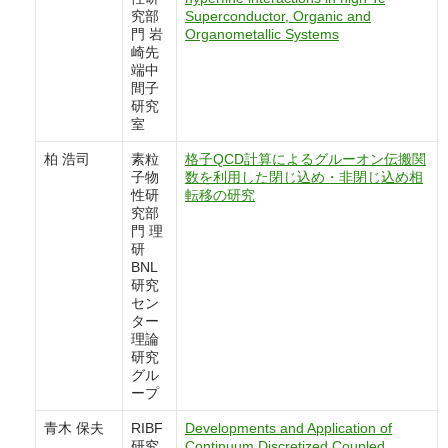
究部
Superconductor, Organic and
門 岩
Organometallic Systems
崎先
端中
間子
研究
室
柏 浩司
素粒
格子QCD計算によるグルーオン伝搬関
子物
数を利用した閉じ込め・非閉じ込め相
性研
転移の研究
究部
門 理
研
BNL
研究
セン
ター
理論
研究
グル
ープ
青木 保夫
RIBF
Developments and Application of
研究
Continuum Discretized Coupled