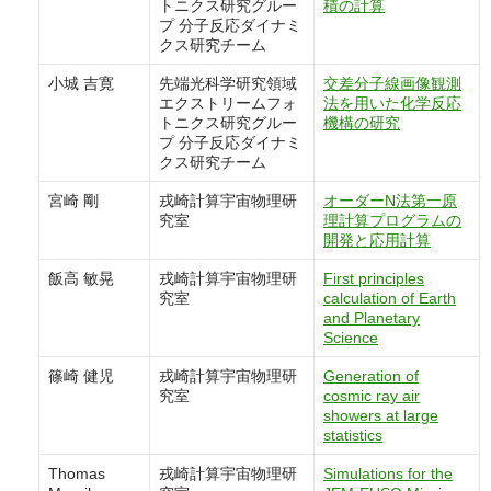
トニクス研究グルー
積の計算
プ 分子反応ダイナミ
クス研究チーム
小城 吉寛
先端光科学研究領域
交差分子線画像観測
エクストリームフォ
法を用いた化学反応
トニクス研究グルー
機構の研究
プ 分子反応ダイナミ
クス研究チーム
宮崎 剛
戎崎計算宇宙物理研
オーダーN法第一原
究室
理計算プログラムの
開発と応用計算
飯高 敏晃
戎崎計算宇宙物理研
First principles
究室
calculation of Earth
and Planetary
Science
篠崎 健児
戎崎計算宇宙物理研
Generation of
究室
cosmic ray air
showers at large
statistics
Thomas
戎崎計算宇宙物理研
Simulations for the