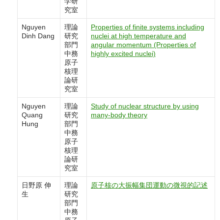
学研
究室
Nguyen
理論
Properties of finite systems including
Dinh Dang
研究
nuclei at high temperature and
部門
angular momentum (Properties of
中務
highly excited nuclei)
原子
核理
論研
究室
Nguyen
理論
Study of nuclear structure by using
Quang
研究
many-body theory
Hung
部門
中務
原子
核理
論研
究室
日野原 伸
理論
原子核の大振幅集団運動の微視的記述
生
研究
部門
中務