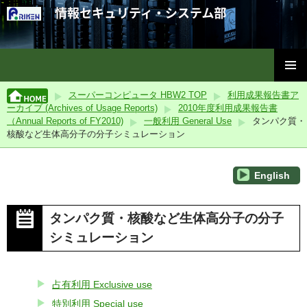
理化学研究所情報セキュリティ・システム部
コ
メインメ
ン
スーパーコンピュータ HBW2 TOP
利用成果報告書ア
ニュー
テ
ーカイブ (Archives of Usage Reports)
2010年度利用成果報告書
ン
（Annual Reports of FY2010)
一般利用 General Use
タンパク質・
ツ
核酸など生体高分子の分子シミュレーション
へ
ス
English
キ
ッ
プ
タンパク質・核酸など生体高分子の分子
シミュレーション
占有利用 Exclusive use
特別利用 Special use