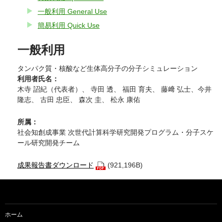
一般利用 General Use
簡易利用 Quick Use
一般利用
タンパク質・核酸など生体高分子の分子シミュレーション
利用者氏名：
木寺 詔紀（代表者）、 寺田 透、 福田 育夫、 藤﨑 弘士、今井
隆志、 古田 忠臣、 森次 圭、 松永 康佑
所属：
社会知創成事業 次世代計算科学研究開発プログラム・分子スケ
ール研究開発チーム
成果報告書ダウンロード
(921,196B)
ホーム