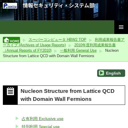
理化学研究所情報セキュリティ・システム部
コ
メインメ
ン
スーパーコンピュータ HBW2 TOP
利用成果報告書ア
ニュー
テ
ーカイブ (Archives of Usage Reports)
2010年度利用成果報告書
ン
（Annual Reports of FY2010)
一般利用 General Use
Nucleon
ツ
Structure from Lattice QCD with Domain Wall Fermions
へ
ス
English
キ
ッ
プ
Nucleon Structure from Lattice QCD
with Domain Wall Fermions
占有利用 Exclusive use
特別利用 Special use