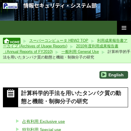
理化学研究所情報セキュリティ・システム部
コ
メインメ
ン
スーパーコンピュータ HBW2 TOP
利用成果報告書ア
ニュー
テ
ーカイブ (Archives of Usage Reports)
2010年度利用成果報告書
ン
（Annual Reports of FY2010)
一般利用 General Use
計算科学的手
ツ
法を用いたタンパク質の動態と機能・制御分子の研究
へ
ス
English
キ
ッ
プ
計算科学的手法を用いたタンパク質の動
態と機能・制御分子の研究
占有利用 Exclusive use
特別利用 Special use