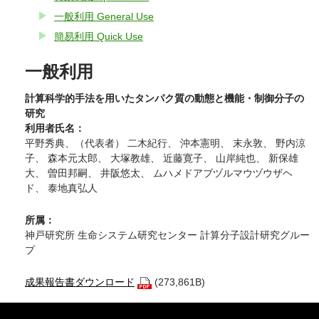
一般利用 General Use
簡易利用 Quick Use
一般利用
計算科学的手法を用いたタンパク質の動態と機能・制御分子の
研究
利用者氏名：
平野秀典、（代表者） 二木紀行、 沖本憲明、 末永敦、 野内涼
子、 森本元太郎、 大塚教雄、 近藤寛子、 山岸純也、 新保雄
大、 曽田邦嗣、 井阪悠太、 ムハメドアブヅルマウヅウザヘ
ド、 泰地真弘人
所属：
神戸研究所 生命システム研究センター 計算分子設計研究グルー
プ
成果報告書ダウンロード
(273,861B)