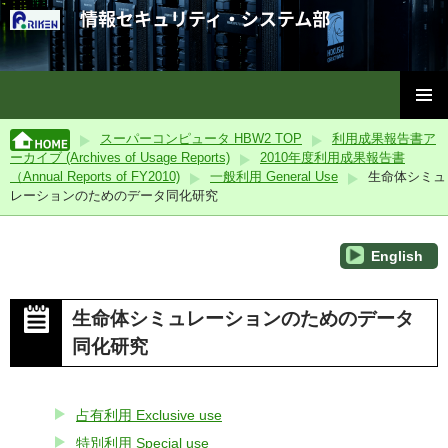
理化学研究所情報セキュリティ・システム部
コ
メインメ
ン
スーパーコンピュータ HBW2 TOP
利用成果報告書ア
ニュー
テ
ーカイブ (Archives of Usage Reports)
2010年度利用成果報告書
ン
（Annual Reports of FY2010)
一般利用 General Use
生命体シミュ
ツ
レーションのためのデータ同化研究
へ
ス
English
キ
ッ
プ
生命体シミュレーションのためのデータ
同化研究
占有利用 Exclusive use
特別利用 Special use