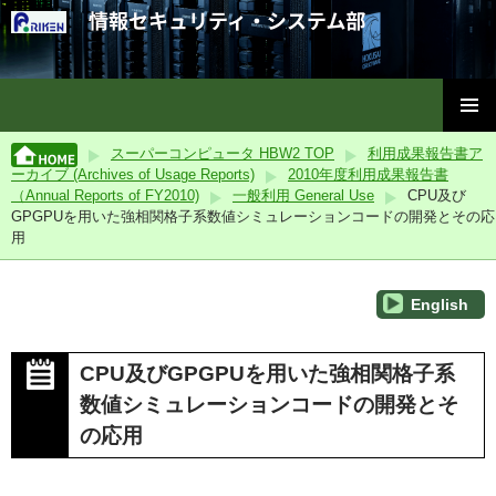
理化学研究所情報セキュリティ・システム部
コ
メインメ
ン
スーパーコンピュータ HBW2 TOP
利用成果報告書ア
ニュー
テ
ーカイブ (Archives of Usage Reports)
2010年度利用成果報告書
ン
（Annual Reports of FY2010)
一般利用 General Use
CPU及び
ツ
GPGPUを用いた強相関格子系数値シミュレーションコードの開発とその応
用
へ
ス
キ
English
ッ
プ
CPU及びGPGPUを用いた強相関格子系
数値シミュレーションコードの開発とそ
の応用