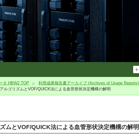
 HBW2 TOP
利用成果報告書アーカイブ (Archives of Usage Reports)
アルゴリズムとVOF/QUICK法による血管形状決定機構の解明
ズムとVOF/QUICK法による血管形状決定機構の解明