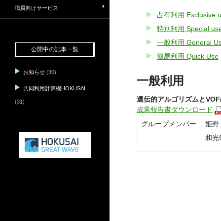
職員向けサービス
占有利用 Exclusive u
特別利用 Special us
一般利用 General U
公開中の記事一覧
簡易利用 Quick Use
お知らせ
(30)
一般利用
共同利用計算機HOKUSAI
遺伝的アルゴリズムとVOF
(31)
成果報告書ダウンロード
グループメンバー
姫野
和光