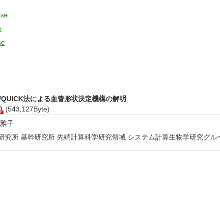
se
e
se
/QUICK法による血管形状決定機構の解明
(543,127Byte)
 雅子
研究所 基幹研究所 先端計算科学研究領域 システム計算生物学研究グル