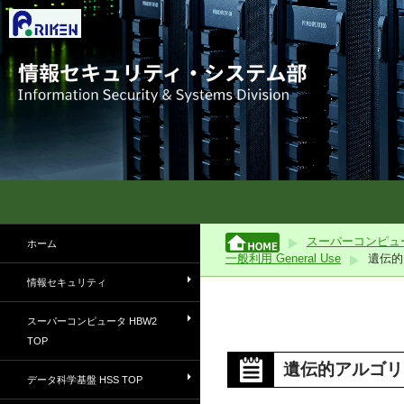
理化学研究所情報セキュリティ・システム部
スーパーコンピュータおよび職員向
スーパーコンピュータ
ホーム
けサービスの情報を所内外にご案内
一般利用 General Use
遺伝的
します
情報セキュリティ
スーパーコンピュータ HBW2
TOP
遺伝的アルゴリ
データ科学基盤 HSS TOP