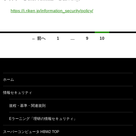
https://i.riken.jp/information_security/policy/
投
← 前へ
1
…
9
10
稿
ナ
ビ
ゲ
ホーム
ー
情報セキュリティ
シ
規程・基準・関連規則
ョ
Eラーニング「理研の情報セキュリティ」
ン
スーパーコンピュータ HBW2 TOP