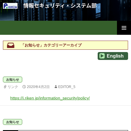
理化学研究所情報セキュリティ・システム部
コ
メインメ
ン
ニュー
テ
「お知らせ」カテゴリーアーカイブ
ン
English
ツ
へ
ス
キ
お知らせ
ッ
リンク
2020年4月2日
EDITOR_5
プ
https://i.riken.jp/information_security/policy/
お知らせ