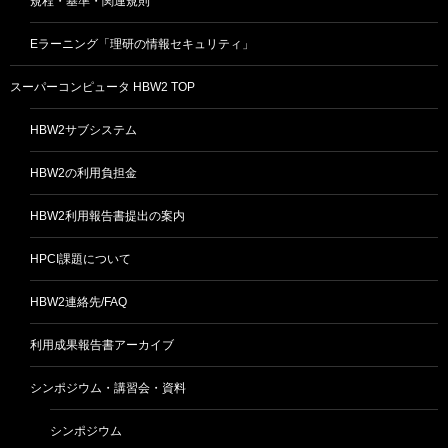
規程・基準・関連規則
Eラーニング「理研の情報セキュリティ」
スーパーコンピュータ HBW2 TOP
HBW2サブシステム
HBW2の利用負担金
HBW2利用報告書提出の案内
HPCI課題について
HBW2連絡先/FAQ
利用成果報告書アーカイブ
シンポジウム・講習会・資料
シンポジウム