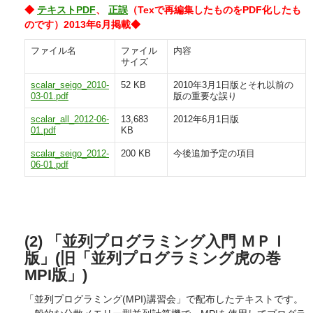
◆
テキストPDF
、
正誤
（Texで再編集したものをPDF化したも
のです）2013年6月掲載◆
ファイル名
ファイル
内容
サイズ
scalar_seigo_2010-
52 KB
2010年3月1日版とそれ以前の
03-01.pdf
版の重要な誤り
scalar_all_2012-06-
13,683
2012年6月1日版
01.pdf
KB
scalar_seigo_2012-
200 KB
今後追加予定の項目
06-01.pdf
(2) 「並列プログラミング入門 ＭＰＩ
版」(旧「並列プログラミング虎の巻
MPI版」)
「並列プログラミング(MPI)講習会」で配布したテキストです。