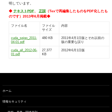
明しています。
◆
テキストPDF
、
正誤
（Texで再編集したものをPDF化したも
のです）2013年6月掲載◆
ファイル名
ファイル
内容
サイズ
cuda_seigo_2011-
480 KB
2011年4月1日版とそれ以前の
04-01.pdf
版の重要な誤り
cuda_all_2012-06-
27,377
2012年6月1日版
01.pdf
KB
ホーム
情報セキュリティ