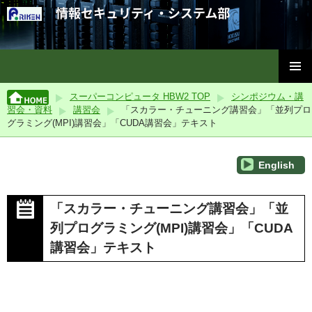
理化学研究所情報セキュリティ・システム部
コ
メインメ
ン
スーパーコンピュータ HBW2 TOP
シンポジウム・講
ニュー
テ
習会・資料
講習会
「スカラー・チューニング講習会」「並列プロ
ン
グラミング(MPI)講習会」「CUDA講習会」テキスト
ツ
へ
ス
English
キ
ッ
「スカラー・チューニング講習会」「並
プ
列プログラミング(MPI)講習会」「CUDA
講習会」テキスト