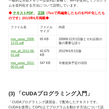
一般的な分散メモリー型並列計算機で、MPIを使用してプログラ
ムを並列化する方法について説明しています。
◆
テキストPDF
、
正誤
（Texで再編集したものをPDF化したも
のです）2013年6月掲載◆
ファイル名
ファイル
内容
サイズ
mpi_seigo_2008-
65 KB
2008年12月1日版とそれ以前の
12-01.pdf
版の重要な誤り
mpi_all_2012-06-
42,675
2012年6月1日版
01.pdf
KB
mpi_seigo_2012-
547 KB
今後追加予定の項目
06-01.pdf
(3) 「CUDAプログラミング入門」
「CUDAプログラミング講習会」で配布したテキストです。
CUDAを使用してGPU上でプログラムを動かす方法について説