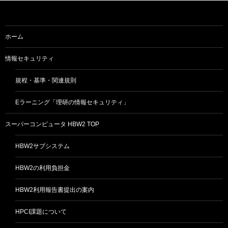
ー
シ
ョ
ホーム
ン
情報セキュリティ
規程・基準・関連規則
Eラーニング「理研の情報セキュリティ」
スーパーコンピュータ HBW2 TOP
HBW2サブシステム
HBW2の利用負担金
HBW2利用報告書提出の案内
HPCI課題について