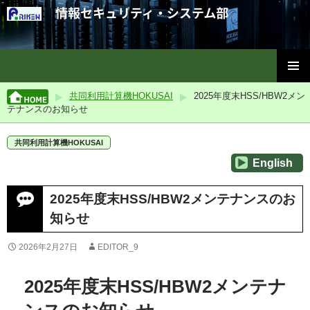
理化学研究所情報セキュリティ・システム部
コ
メインメ
ン
共同利用計算機HOKUSAI
2025年度末HSS/HBW2メン
ニュー
テ
テナンスのお知らせ
ン
ツ
共同利用計算機HOKUSAI
へ
English
ス
キ
ッ
2025年度末HSS/HBW2メンテナンスのお
プ
知らせ
2026年2月27日
EDITOR_9
2025年度末HSS/HBW2メンテナ