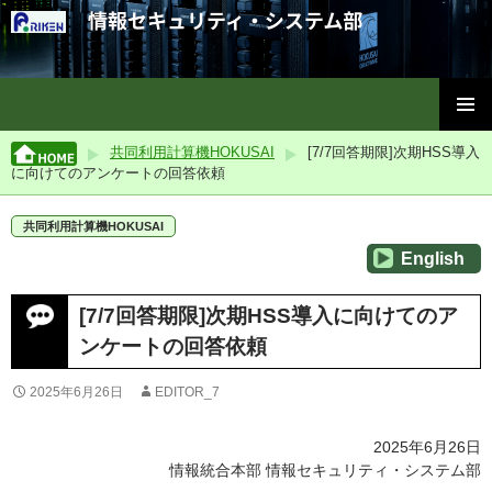
理化学研究所情報セキュリティ・システム部
コ
メインメ
ン
共同利用計算機HOKUSAI
[7/7回答期限]次期HSS導入
ニュー
テ
に向けてのアンケートの回答依頼
ン
ツ
共同利用計算機HOKUSAI
へ
English
ス
キ
ッ
[7/7回答期限]次期HSS導入に向けてのア
プ
ンケートの回答依頼
2025年6月26日
EDITOR_7
2025年6月26日
情報統合本部 情報セキュリティ・システム部