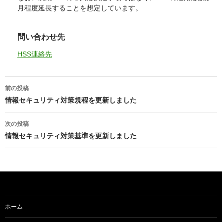
月程度延長することを想定しています。
問い合わせ先
HSS連絡先
投
前の投稿
稿
情報セキュリティ対策規程を更新しました
ナ
次の投稿
ビ
情報セキュリティ対策基準を更新しました
ゲ
ー
シ
ョ
ホーム